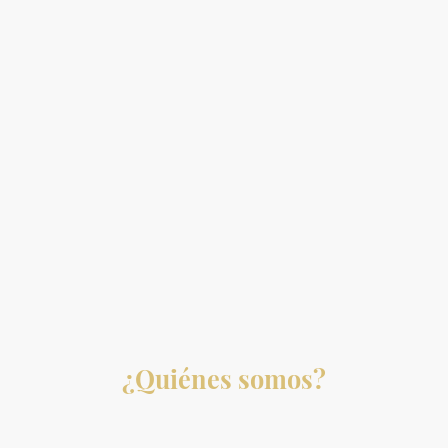
¿Quiénes somos?
En 11500, nos dedicamos a ofrecerte una experiencia de compra fácil y
accesible. Nuestro objetivo es brindarte productos de calidad con un servicio al